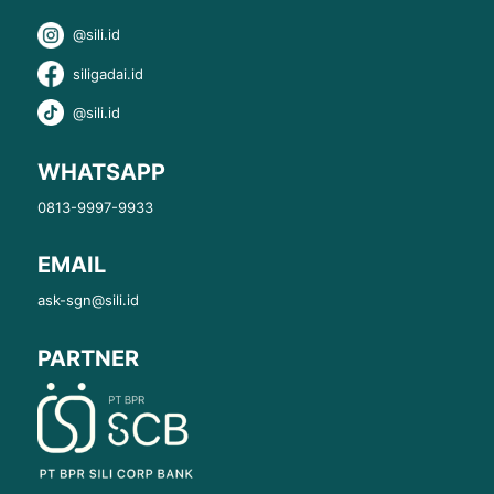
@sili.id
siligadai.id
@sili.id
WHATSAPP
0813-9997-9933
EMAIL
ask-sgn@sili.id
PARTNER