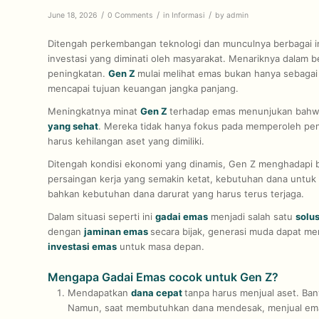
/
/
/
June 18, 2026
0 Comments
in
Informasi
by
admin
Ditengah perkembangan teknologi dan munculnya berbagai in
investasi yang diminati oleh masyarakat. Menariknya dalam b
peningkatan.
Gen Z
mulai melihat emas bukan hanya sebagai 
mencapai tujuan keuangan jangka panjang.
Meningkatnya minat
Gen Z
terhadap emas menunjukan bahw
yang sehat
. Mereka tidak hanya fokus pada memperoleh pengh
harus kehilangan aset yang dimiliki.
Ditengah kondisi ekonomi yang dinamis, Gen Z menghadapi be
persaingan kerja yang semakin ketat, kebutuhan dana untuk
bahkan kebutuhan dana darurat yang harus terus terjaga.
Dalam situasi seperti ini
gadai emas
menjadi salah satu
solu
dengan
jaminan emas
secara bijak, generasi muda dapat 
investasi emas
untuk masa depan.
Mengapa Gadai Emas cocok untuk Gen Z?
Mendapatkan
dana cepat
tanpa harus menjual aset. Ba
Namun, saat membutuhkan dana mendesak, menjual emas