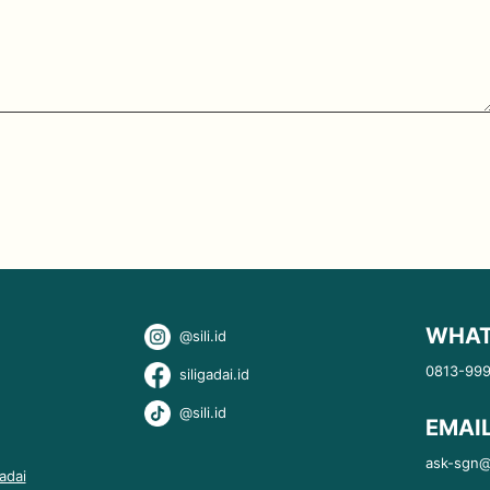
WHAT
@sili.id
0813-99
siligadai.id
@sili.id
EMAI
ask-sgn@s
adai