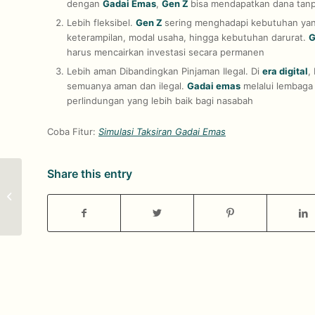
dengan
Gadai Emas
,
Gen Z
bisa mendapatkan dana tanpa
Lebih fleksibel.
Gen Z
sering menghadapi kebutuhan yang
keterampilan, modal usaha, hingga kebutuhan darurat.
G
harus mencairkan investasi secara permanen
Lebih aman Dibandingkan Pinjaman Ilegal. Di
era digital
,
semuanya aman dan ilegal.
Gadai emas
melalui lembaga 
perlindungan yang lebih baik bagi nasabah
Coba Fitur:
Simulasi Taksiran Gadai Emas
Share this entry
Solusi Gadai Emas, Di
Tengah Ketidakpastian
Ekonomi