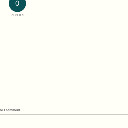
0
REPLIES
ime I comment.