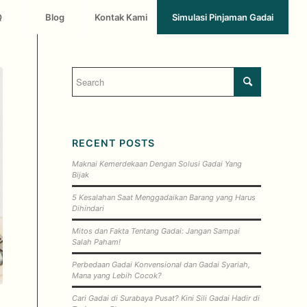
Q
Blog
Kontak Kami
Simulasi Pinjaman Gadai
RECENT POSTS
Maknai Kemerdekaan Dengan Solusi Gadai Yang
Bijak
5 Kesalahan Saat Menggadaikan Barang yang Harus
Dihindari
Mitos dan Fakta Tentang Gadai: Jangan Sampai
Salah Paham!
Perbedaan Gadai Konvensional dan Gadai Syariah,
Mana yang Lebih Cocok?
Cari Gadai di Surabaya Pusat? Kini Sili Gadai Hadir di