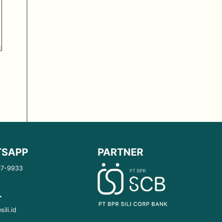
SAPP
PARTNER
97-9933
L
ili.id