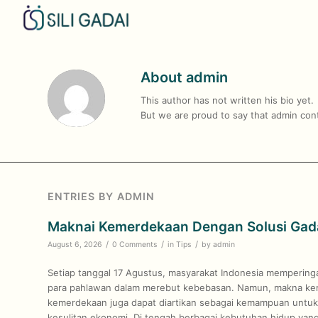
About
admin
This author has not written his bio yet.
But we are proud to say that
admin
cont
ENTRIES BY ADMIN
Maknai Kemerdekaan Dengan Solusi Gada
/
/
/
August 6, 2026
0 Comments
in
Tips
by
admin
Setiap tanggal 17 Agustus, masyarakat Indonesia memperi
para pahlawan dalam merebut kebebasan. Namun, makna keme
kemerdekaan juga dapat diartikan sebagai kemampuan untuk m
kesulitan ekonomi. Di tengah berbagai kebutuhan hidup yan