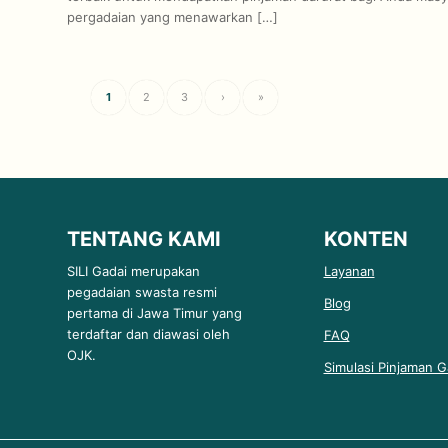
pergadaian yang menawarkan […]
1
2
3
›
»
TENTANG KAMI
KONTEN
SILI Gadai merupakan
Layanan
pegadaian swasta resmi
Blog
pertama di Jawa Timur yang
terdaftar dan diawasi oleh
FAQ
OJK.
Simulasi Pinjaman G