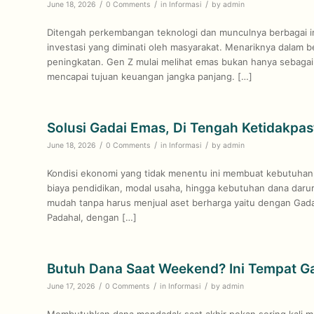
/
/
/
June 18, 2026
0 Comments
in
Informasi
by
admin
Ditengah perkembangan teknologi dan munculnya berbagai in
investasi yang diminati oleh masyarakat. Menariknya dalam 
peningkatan. Gen Z mulai melihat emas bukan hanya sebagai 
mencapai tujuan keuangan jangka panjang. […]
Solusi Gadai Emas, Di Tengah Ketidakpa
/
/
/
June 18, 2026
0 Comments
in
Informasi
by
admin
Kondisi ekonomi yang tidak menentu ini membuat kebutuhan a
biaya pendidikan, modal usaha, hingga kebutuhan dana darur
mudah tanpa harus menjual aset berharga yaitu dengan Gad
Padahal, dengan […]
Butuh Dana Saat Weekend? Ini Tempat Ga
/
/
/
June 17, 2026
0 Comments
in
Informasi
by
admin
Membutuhkan dana mendadak saat akhir pekan sering kali m