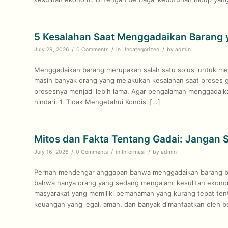
5 Kesalahan Saat Menggadaikan Barang y
/
/
/
July 29, 2026
0 Comments
in
Uncategorized
by
admin
Menggadaikan barang merupakan salah satu solusi untuk men
masih banyak orang yang melakukan kesalahan saat proses ga
prosesnya menjadi lebih lama. Agar pengalaman menggadaikan
hindari. 1. Tidak Mengetahui Kondisi […]
Mitos dan Fakta Tentang Gadai: Jangan 
/
/
/
July 16, 2026
0 Comments
in
Informasi
by
admin
Pernah mendengar anggapan bahwa menggadaikan barang ber
bahwa hanya orang yang sedang mengalami kesulitan ekono
masyarakat yang memiliki pemahaman yang kurang tepat tenta
keuangan yang legal, aman, dan banyak dimanfaatkan oleh b