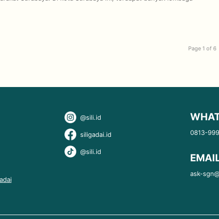
Page 1 of 6
WHAT
@sili.id
0813-99
siligadai.id
@sili.id
EMAI
ask-sgn@s
adai