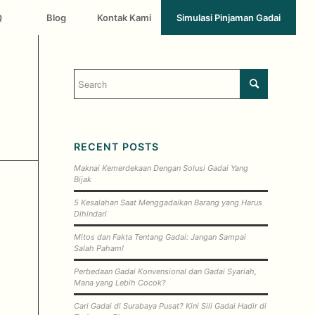
Q
Blog
Kontak Kami
Simulasi Pinjaman Gadai
RECENT POSTS
Maknai Kemerdekaan Dengan Solusi Gadai Yang
Bijak
5 Kesalahan Saat Menggadaikan Barang yang Harus
Dihindari
Mitos dan Fakta Tentang Gadai: Jangan Sampai
Salah Paham!
Perbedaan Gadai Konvensional dan Gadai Syariah,
Mana yang Lebih Cocok?
Cari Gadai di Surabaya Pusat? Kini Sili Gadai Hadir di