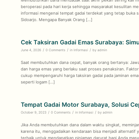
beroperasi pada hari kerja sehingga masyarakat kesulitan me
informasi mengenai tempat gadai terdekat yang tetap buka 
Sidoarjo. Mengapa Banyak Orang […]
Cek Taksiran Gadai Emas Surabaya: Simu
/
/
/
June 4, 2026
0 Comments
in
Informasi
by
admin
Saat membutuhkan dana cepat, banyak orang bertanya: Jawa
dan harga emas yang berlaku saat proses penaksiran. Fakt
cukup mempengaruhi harga taksiran gadai pada jaminan emas, 
seperti logam […]
Tempat Gadai Motor Surabaya, Solusi Ce
/
/
/
October 9, 2023
0 Comments
in
Informasi
by
admin
Jika Anda membutuhkan dana dalam waktu singkat, meminjam 
karena itu, menggadaikan kendaraan bisa menjadi alternatif y
terbaik untuk mendapatkan pinjaman darurat bagi Anda masya