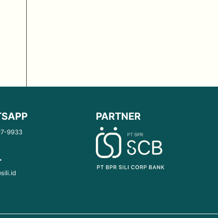
SAPP
PARTNER
97-9933
L
ili.id