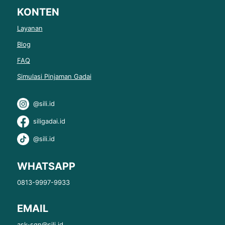
KONTEN
Layanan
Blog
FAQ
Simulasi Pinjaman Gadai
@sili.id
siligadai.id
@sili.id
WHATSAPP
0813-9997-9933
EMAIL
ask-sgn@sili.id