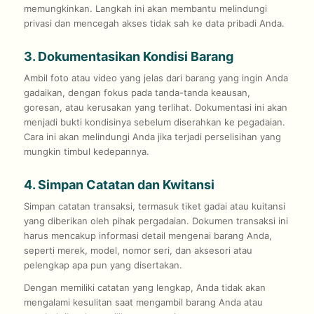
memungkinkan. Langkah ini akan membantu melindungi
privasi dan mencegah akses tidak sah ke data pribadi Anda.
3. Dokumentasikan Kondisi Barang
Ambil foto atau video yang jelas dari barang yang ingin Anda
gadaikan, dengan fokus pada tanda-tanda keausan,
goresan, atau kerusakan yang terlihat. Dokumentasi ini akan
menjadi bukti kondisinya sebelum diserahkan ke pegadaian.
Cara ini akan melindungi Anda jika terjadi perselisihan yang
mungkin timbul kedepannya.
4. Simpan Catatan dan Kwitansi
Simpan catatan transaksi, termasuk tiket gadai atau kuitansi
yang diberikan oleh pihak pergadaian. Dokumen transaksi ini
harus mencakup informasi detail mengenai barang Anda,
seperti merek, model, nomor seri, dan aksesori atau
pelengkap apa pun yang disertakan.
Dengan memiliki catatan yang lengkap, Anda tidak akan
mengalami kesulitan saat mengambil barang Anda atau