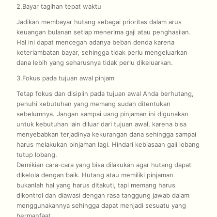
2.Bayar tagihan tepat waktu
Jadikan membayar hutang sebagai prioritas dalam arus
keuangan bulanan setiap menerima gaji atau penghasilan.
Hal ini dapat mencegah adanya beban denda karena
keterlambatan bayar, sehingga tidak perlu mengeluarkan
dana lebih yang seharusnya tidak perlu dikeluarkan.
3.Fokus pada tujuan awal pinjam
Tetap fokus dan disiplin pada tujuan awal Anda berhutang,
penuhi kebutuhan yang memang sudah ditentukan
sebelumnya. Jangan sampai uang pinjaman ini digunakan
untuk kebutuhan lain diluar dari tujuan awal, karena bisa
menyebabkan terjadinya kekurangan dana sehingga sampai
harus melakukan pinjaman lagi. Hindari kebiasaan gali lobang
tutup lobang.
Demikian cara-cara yang bisa dilakukan agar hutang dapat
dikelola dengan baik. Hutang atau memiliki pinjaman
bukanlah hal yang harus ditakuti, tapi memang harus
dikontrol dan diawasi dengan rasa tanggung jawab dalam
menggunakannya sehingga dapat menjadi sesuatu yang
bermanfaat.