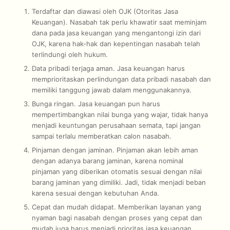
Terdaftar dan diawasi oleh OJK (Otoritas Jasa
Keuangan). Nasabah tak perlu khawatir saat meminjam
dana pada jasa keuangan yang mengantongi izin dari
OJK, karena hak-hak dan kepentingan nasabah telah
terlindungi oleh hukum.
Data pribadi terjaga aman. Jasa keuangan harus
memprioritaskan perlindungan data pribadi nasabah dan
memiliki tanggung jawab dalam menggunakannya.
Bunga ringan. Jasa keuangan pun harus
mempertimbangkan nilai bunga yang wajar, tidak hanya
menjadi keuntungan perusahaan semata, tapi jangan
sampai terlalu memberatkan calon nasabah.
Pinjaman dengan jaminan. Pinjaman akan lebih aman
dengan adanya barang jaminan, karena nominal
pinjaman yang diberikan otomatis sesuai dengan nilai
barang jaminan yang dimiliki. Jadi, tidak menjadi beban
karena sesuai dengan kebutuhan Anda.
Cepat dan mudah didapat. Memberikan layanan yang
nyaman bagi nasabah dengan proses yang cepat dan
mudah juga harus menjadi prioritas jasa keuangan.