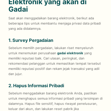
Elektronik yang akan di
Gadai
Saat akan menggadaikan barang elektronik, berikut ada
beberapa tips untuk membantu menjaga privasi data pribadi
yang ada didalamnya.
1. Survey Pergadaian
Sebelum memilih pergadaian, lakukan riset menyeluruh
untuk menemukan perusahaan
gadai elektronik
yang
memiliki reputasi baik. Cari ulasan, peringkat, dan
rekomendasi pelanggan untuk memastikan tempat tersebut
memiliki reputasi positif dan rekam jejak transaksi yang adil
dan jujur.
2. Hapus Informasi Pribadi
Sebelum menggadaikan barang elektronik Anda, pastikan
untuk menghapus semua informasi pribadi yang tersimpan di
dalamnya. Hapus file sensitif, hapus riwayat penelusuran,
keluar dari akun, dan lakukan reset pabrik jika