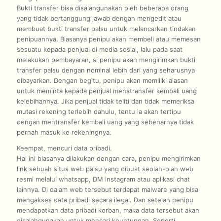
Bukti transfer bisa disalahgunakan oleh beberapa orang
yang tidak bertanggung jawab dengan mengedit atau
membuat bukti transfer palsu untuk melancarkan tindakan
penipuannya. Biasanya penipu akan membeli atau memesan
sesuatu kepada penjual di media sosial, lalu pada saat
melakukan pembayaran, si penipu akan mengirimkan bukti
transfer palsu dengan nominal lebih dari yang seharusnya
dibayarkan. Dengan begitu, penipu akan memiliki alasan
untuk meminta kepada penjual menstransfer kembali uang
kelebihannya. Jika penjual tidak teliti dan tidak memeriksa
mutasi rekening terlebih dahulu, tentu ia akan tertipu
dengan mentransfer kembali uang yang sebenarnya tidak
pernah masuk ke rekeningnya.
Keempat, mencuri data pribadi.
Hal ini biasanya dilakukan dengan cara, penipu mengirimkan
link sebuah situs web palsu yang dibuat seolah-olah web
resmi melalui whatsapp, DM instagram atau aplikasi chat
lainnya. Di dalam web tersebut terdapat malware yang bisa
mengakses data pribadi secara ilegal. Dan setelah penipu
mendapatkan data pribadi korban, maka data tersebut akan
disalahgunakan untuk mencari keuntungan. Seperti