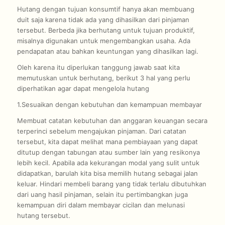
Hutang dengan tujuan konsumtif hanya akan membuang
duit saja karena tidak ada yang dihasilkan dari pinjaman
tersebut. Berbeda jika berhutang untuk tujuan produktif,
misalnya digunakan untuk mengembangkan usaha. Ada
pendapatan atau bahkan keuntungan yang dihasilkan lagi.
Oleh karena itu diperlukan tanggung jawab saat kita
memutuskan untuk berhutang, berikut 3 hal yang perlu
diperhatikan agar dapat mengelola hutang
1.Sesuaikan dengan kebutuhan dan kemampuan membayar
Membuat catatan kebutuhan dan anggaran keuangan secara
terperinci sebelum mengajukan pinjaman. Dari catatan
tersebut, kita dapat melihat mana pembiayaan yang dapat
ditutup dengan tabungan atau sumber lain yang resikonya
lebih kecil. Apabila ada kekurangan modal yang sulit untuk
didapatkan, barulah kita bisa memilih hutang sebagai jalan
keluar. Hindari membeli barang yang tidak terlalu dibutuhkan
dari uang hasil pinjaman, selain itu pertimbangkan juga
kemampuan diri dalam membayar cicilan dan melunasi
hutang tersebut.