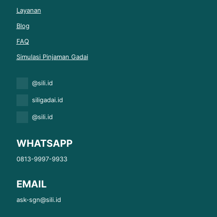
Layanan
Blog
FAQ
Simulasi Pinjaman Gadai
@sili.id
siligadai.id
@sili.id
WHATSAPP
0813-9997-9933
EMAIL
ask-sgn@sili.id