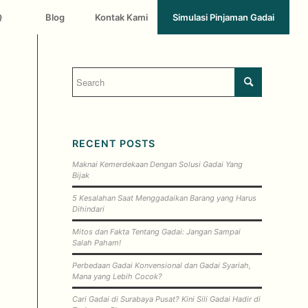
Q
Blog
Kontak Kami
Simulasi Pinjaman Gadai
RECENT POSTS
Maknai Kemerdekaan Dengan Solusi Gadai Yang
Bijak
5 Kesalahan Saat Menggadaikan Barang yang Harus
Dihindari
Mitos dan Fakta Tentang Gadai: Jangan Sampai
Salah Paham!
Perbedaan Gadai Konvensional dan Gadai Syariah,
Mana yang Lebih Cocok?
Cari Gadai di Surabaya Pusat? Kini Sili Gadai Hadir di